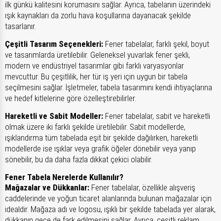
ilk günkü kalitesini korumasını sağlar. Ayrıca, tabelanın üzerindeki
ışık kaynakları da zorlu hava koşullarına dayanacak şekilde
tasarlanır.
Çeşitli Tasarım Seçenekleri:
Fener tabelalar, farklı şekil, boyut
ve tasarımlarda üretilebilir. Geleneksel yuvarlak fener şekli,
modern ve endüstriyel tasarımlar gibi farklı varyasyonlar
mevcuttur. Bu çeşitlilik, her tür iş yeri için uygun bir tabela
seçilmesini sağlar. İşletmeler, tabela tasarımını kendi ihtiyaçlarına
ve hedef kitlelerine göre özelleştirebilirler.
Hareketli ve Sabit Modeller:
Fener tabelalar, sabit ve hareketli
olmak üzere iki farklı şekilde üretilebilir. Sabit modellerde,
ışıklandırma tüm tabelada eşit bir şekilde dağılırken, hareketli
modellerde ise ışıklar veya grafik öğeler dönebilir veya yanıp
sönebilir, bu da daha fazla dikkat çekici olabilir.
Fener Tabela Nerelerde Kullanılır?
Mağazalar ve Dükkanlar:
Fener tabelalar, özellikle alışveriş
caddelerinde ve yoğun ticaret alanlarında bulunan mağazalar için
idealdir. Mağaza adı ve logosu, ışıklı bir şekilde tabelada yer alarak,
dükkanın gece de fark edilmesini sağlar. Ayrıca, çeşitli reklam