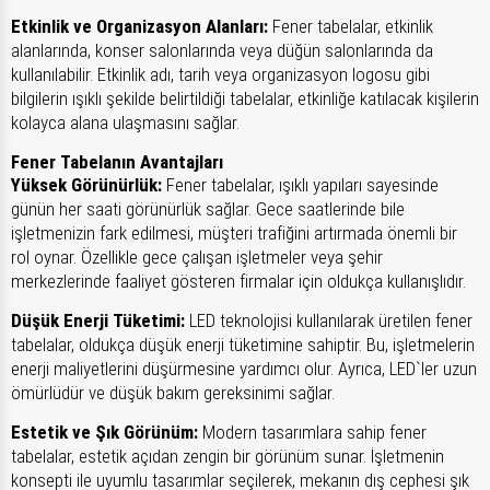
Etkinlik ve Organizasyon Alanları:
Fener tabelalar, etkinlik
alanlarında, konser salonlarında veya düğün salonlarında da
kullanılabilir. Etkinlik adı, tarih veya organizasyon logosu gibi
bilgilerin ışıklı şekilde belirtildiği tabelalar, etkinliğe katılacak kişilerin
kolayca alana ulaşmasını sağlar.
Fener Tabelanın Avantajları
Yüksek Görünürlük:
Fener tabelalar, ışıklı yapıları sayesinde
günün her saati görünürlük sağlar. Gece saatlerinde bile
işletmenizin fark edilmesi, müşteri trafiğini artırmada önemli bir
rol oynar. Özellikle gece çalışan işletmeler veya şehir
merkezlerinde faaliyet gösteren firmalar için oldukça kullanışlıdır.
Düşük Enerji Tüketimi:
LED teknolojisi kullanılarak üretilen fener
tabelalar, oldukça düşük enerji tüketimine sahiptir. Bu, işletmelerin
enerji maliyetlerini düşürmesine yardımcı olur. Ayrıca, LED`ler uzun
ömürlüdür ve düşük bakım gereksinimi sağlar.
Estetik ve Şık Görünüm:
Modern tasarımlara sahip fener
tabelalar, estetik açıdan zengin bir görünüm sunar. İşletmenin
konsepti ile uyumlu tasarımlar seçilerek, mekanın dış cephesi şık