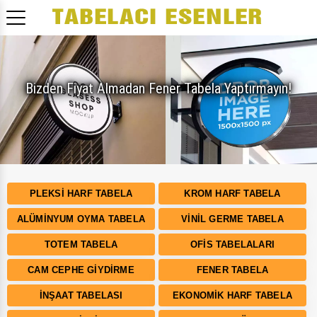
Bizden Fiyat Almadan Fener Tabela Yaptırmayın!
PLEKSI HARF TABELA
KROM HARF TABELA
ALÜMINYUM OYMA TABELA
VINIL GERME TABELA
TOTEM TABELA
OFIS TABELALARI
CAM CEPHE GIYDIRME
FENER TABELA
İNŞAAT TABELASI
EKONOMIK HARF TABELA