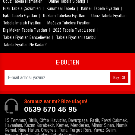
Ucuz Tabela Hizmetleri
Online Tabela Siparişi
Hızlı Tabela Çözümleri
Kurumsal Tabela
Kaliteli Tabela Fiyatları
Işıklı Tabela Fiyatları
Reklam Tabelası Fiyatları
Ucuz Tabela Fiyatları
Tabela İmalatı Fiyatları
Mağaza Tabelası Fiyatları
Dış Mekan Tabela Fiyatları
2025 Tabela Fiyat Listesi
Tabela Fiyatları Bahçelievler
Tabela Fiyatları İstanbul
Tabela Fiyatları Ne Kadar?
E-BÜLTEN
Kayıt Ol
Sorunuz var mı? Bize ulaşın!
0539 570 45 95
15 Temmuz, Birlik, Çifte Havuzlar, Davutpaşa, Fatih, Fevzi Çakmak,
Havaalanı, Kazım Karabekir, Kemer, Menderes, Mimar Sinan, Namık
Kemal, Nine Hatun, Oruçreis, Tuna, Turgut Reis, Yavuz Selim,
Esenler, Tabela Tabelacı Tabela Firması