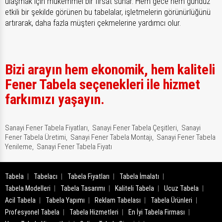
ulaşmak için mükemmel bir fırsat sunar. Hem gece hem gündüz
etkili bir şekilde görünen bu tabelalar, işletmelerin görünürlüğünü
artırarak, daha fazla müşteri çekmelerine yardımcı olur.
Bizi arayın hem ekonomik, hem kaliteli
Fener Tabela seçenekleri ile hizmet
farkımızı yaşayın.
Sanayi Fener Tabela Fiyatları,
Sanayi Fener Tabela Çeşitleri,
Sanayi
Fener Tabela Üretimi,
Sanayi Fener Tabela Montajı,
Sanayi Fener Tabela
Yenileme,
Sanayi Fener Tabela Fiyatı
Tabela
Tabelacı
Tabela Fiyatları
Tabela İmalatı
Tabela Modelleri
Tabela Tasarımı
Kaliteli Tabela
Ucuz Tabela
Acil Tabela
Tabela Yapımı
Reklam Tabelası
Tabela Ürünleri
Profesyonel Tabela
Tabela Hizmetleri
En İyi Tabela Firması