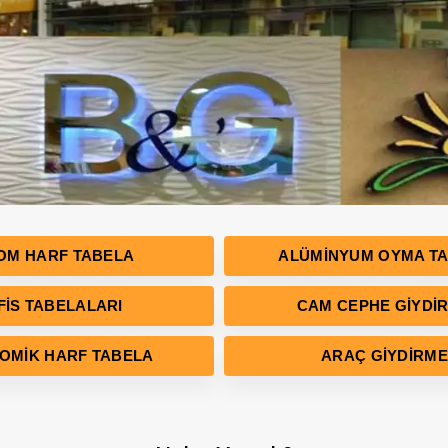
OM HARF TABELA
ALÜMINYUM OYMA T
FIS TABELALARI
CAM CEPHE GIYDI
OMIK HARF TABELA
ARAÇ GIYDIRME