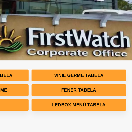
ABELA
VINIL GERME TABELA
RME
FENER TABELA
LEDBOX MENÜ TABELA