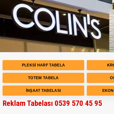
PLEKSI HARF TABELA
KR
TOTEM TABELA
O
İNŞAAT TABELASI
EKON
Reklam Tabelası 0539 570 45 95