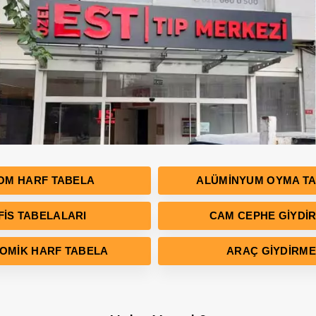
OM HARF TABELA
ALÜMINYUM OYMA T
FIS TABELALARI
CAM CEPHE GIYDI
OMIK HARF TABELA
ARAÇ GIYDIRME