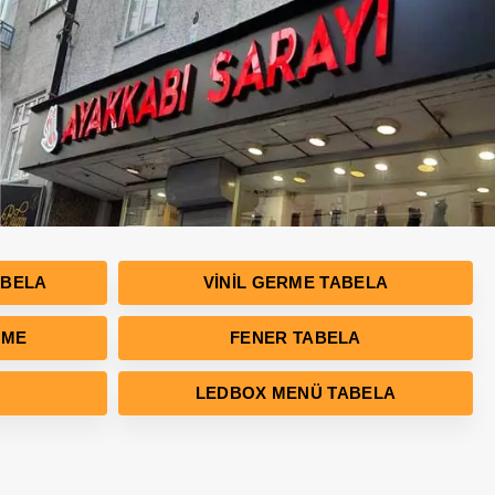
ABELA
VINIL GERME TABELA
RME
FENER TABELA
LEDBOX MENÜ TABELA