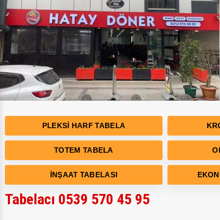
PLEKSI HARF TABELA
KR
TOTEM TABELA
O
İNŞAAT TABELASI
EKON
Tabelacı 0539 570 45 95